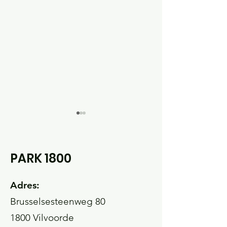
PARK 1800
Adres:
Wist-je-datjes
Wist-je-datje
Brusselsesteenweg 80
(November 2025)
(September 2
1800 Vilvoorde