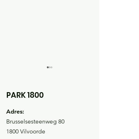
PARK 1800
Adres:
Wist-je-datjes
Wist-je-datje
Brusselsesteenweg 80
(November 2025)
(September 2
1800 Vilvoorde