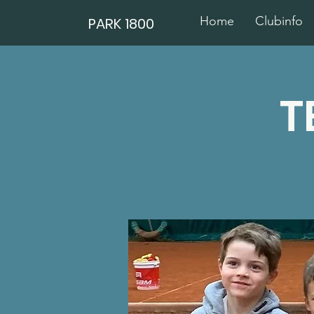
Home
Clubinfo
PARK 1800
T