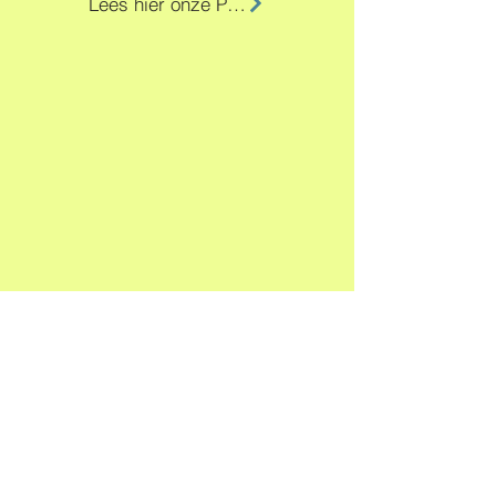
Lees hier onze Privacy Policy
Quick Links
Home
Lid worden