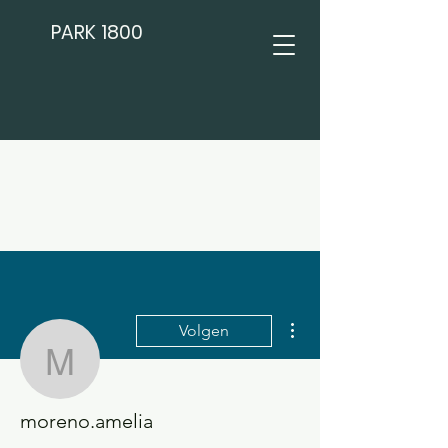
PARK 1800
Meer acties
Volgen
moreno.amelia
moreno.amelia